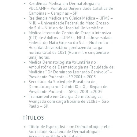
Residência Médica em Dermatologia na
PUCCAMP – Pontifícia Universidade Católica de
Campinas – Campinas –SP
Residência Médica em Clínica Médica – UFMS –
NHU – Universidade Federal do Mato Grosso
do Sul – Núcleo do Hospital Universitário
Médica interna do Centro de Terapia Intensiva
(CTI) de Adultos – UFMS – NHU – Universidade
Federal do Mato Grosso do Sul – Nucleo do
Hospital Universitário -, perfazendo carga
horária total de 1051 (Hum mil e cinqüenta e
uma) horas.
Médica Dermatologista Voluntária no
Ambulatório de Dermatologia na Faculdade de
Medicina “ Dr. Domingos Leonardo Cerávolo” –
Presidente Prudente –SP 2001 a 2003
Secretária da Sociedade Brasileira de
Dermatologia no Distrito IX e X – Regiao de
Presidente Prudente – SP de 2001 a 2003
Treinamento em Cirurgia Dermatológica
Avançada com carga horária de 210hs – São
Paulo – SP
HOME
TÍTULOS:
SOBRE
Título de Especialista em Dermatologia pela
Sociedade Brasileira de Dermatologia e
ÁREAS DE ATUAÇÃO
Associaçao Médica Brasileira