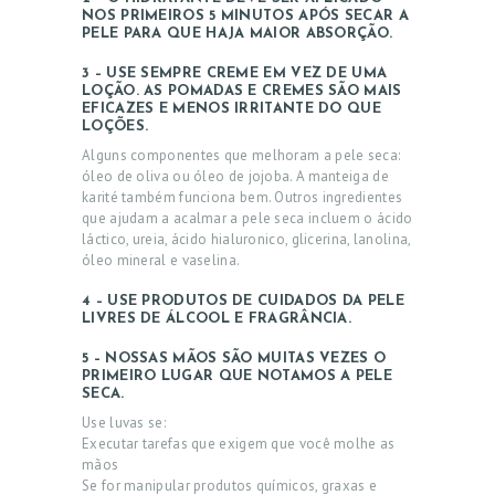
NOS PRIMEIROS 5 MINUTOS APÓS SECAR A
PELE PARA QUE HAJA MAIOR ABSORÇÃO.
3 – USE SEMPRE CREME EM VEZ DE UMA
LOÇÃO. AS POMADAS E CREMES SÃO MAIS
EFICAZES E MENOS IRRITANTE DO QUE
LOÇÕES.
Alguns componentes que melhoram a pele seca:
óleo de oliva ou óleo de jojoba. A manteiga de
karité também funciona bem. Outros ingredientes
que ajudam a acalmar a pele seca incluem o ácido
láctico, ureia, ácido hialuronico, glicerina, lanolina,
óleo mineral e vaselina.
4 – USE PRODUTOS DE CUIDADOS DA PELE
LIVRES DE ÁLCOOL E FRAGRÂNCIA.
5 – NOSSAS MÃOS SÃO MUITAS VEZES O
PRIMEIRO LUGAR QUE NOTAMOS A PELE
SECA.
Use luvas se:
Executar tarefas que exigem que você molhe as
mãos
Se for manipular produtos químicos, graxas e